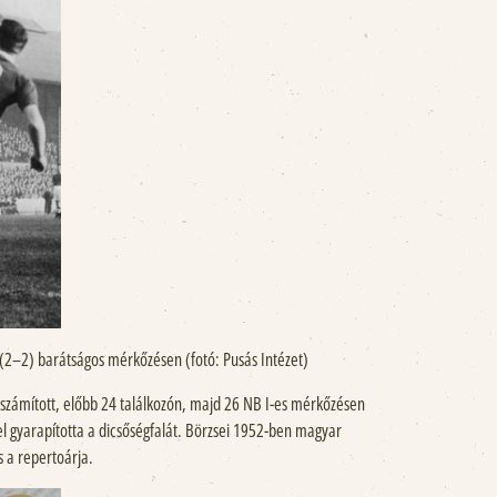
(2–2) barátságos mérkőzésen (fotó: Pusás Intézet)
számított, előbb 24 találkozón, majd 26 NB I-es mérkőzésen
el gyarapította a dicsőségfalát. Börzsei 1952-ben magyar
 a repertoárja.