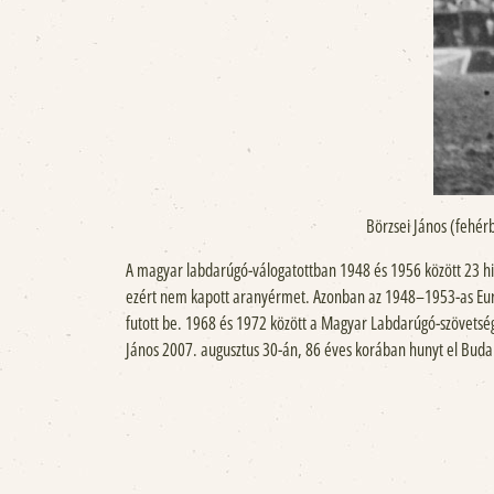
Börzsei János (fehér
A magyar labdarúgó-válogatottban 1948 és 1956 között 23 hiv
ezért nem kapott aranyérmet. Azonban az 1948–1953-as Európ
futott be. 1968 és 1972 között a Magyar Labdarúgó-szövetség 
János 2007. augusztus 30-án, 86 éves korában hunyt el Budap