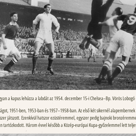
ogyan a kapus lehúzza a labdát az 1954. december 15-i Chelsea–Bp. Vörös Lobogó 
ságot, 1951-ben, 1953-ban és 1957–1958-ban. Az első két sikernél alapembernek 
tszer játszott. Ezenkívül hatszor ezüstéremmel, egyszer pedig bajnoki bronzéremm
en tartózkodott. Három évvel később a Közép-európai Kupa-győzelemmel lett teljes