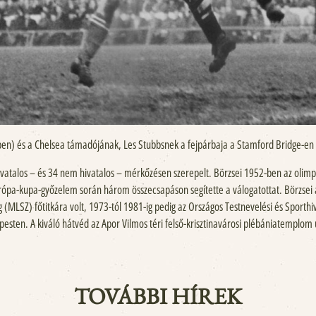
ben) és a Chelsea támadójának, Les Stubbsnek a fejpárbaja a Stamford Bridge-en (
atalos – és 34 nem hivatalos – mérkőzésen szerepelt. Börzsei 1952-ben az olimpiai
a-kupa-győzelem során három összecsapáson segítette a válogatottat. Börzsei a v
(MLSZ) főtitkára volt, 1973-tól 1981-ig pedig az Országos Testnevelési és Sporthi
esten. A kiváló hátvéd az Apor Vilmos téri felső-krisztinavárosi plébániatemplo
TOVÁBBI HÍREK