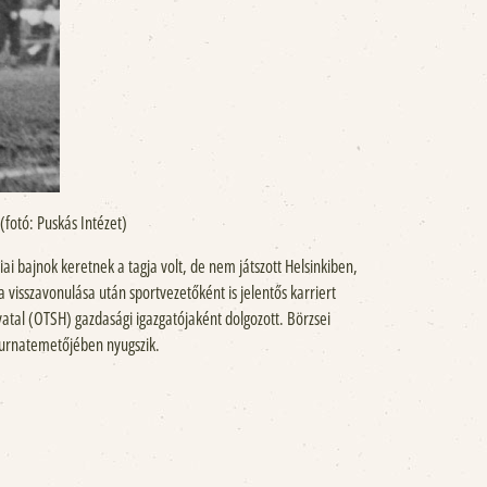
fotó: Puskás Intézet)
 bajnok keretnek a tagja volt, de nem játszott Helsinkiben,
isszavonulása után sportvezetőként is jelentős karriert
vatal (OTSH) gazdasági igazgatójaként dolgozott. Börzsei
m urnatemetőjében nyugszik.