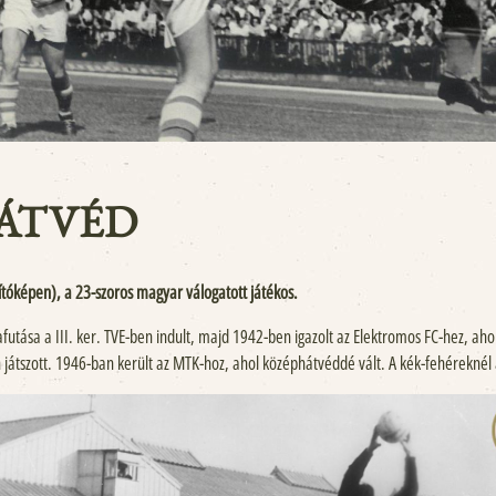
HÁTVÉD
ítóképen), a 23-szoros magyar válogatott játékos.
futása a III. ker. TVE-ben indult, majd 1942-ben igazolt az Elektromos FC-hez, aho
n játszott. 1946-ban került az MTK-hoz, ahol középhátvéddé vált. A kék-fehérekné