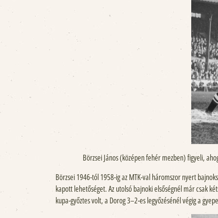
Börzsei János (középen fehér mezben) figyeli, ah
Börzsei 1946-tól 1958-ig az MTK-val háromszor nyert bajnok
kapott lehetőséget. Az utolsó bajnoki elsőségnél már csak ké
kupa-győztes volt, a Dorog 3–2-es legyőzésénél végig a gyep