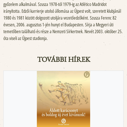
győzelem alkalmával. Szusza 1978-tól 1979-ig az Atlético Madridot
irányította. Edzői karrierje utolsó állomása az Újpest volt, szeretett klubjánál
1980 és 1981 között dolgozott utoljára vezetőedzőként. Szusza Ferenc 82
évesen, 2006. augusztus 1-jén hunyt el Budapesten. Sírja a Megyeri úti
temetőben található és része a Nemzeti Sírkertnek. Nevét 2003. október 25.
óta viseli az Újpest stadionja.
TOVÁBBI HÍREK