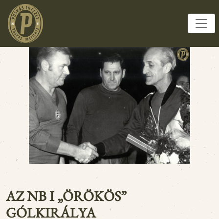
AZ NB I „ÖRÖKÖS”
GÓLKIRÁLYA