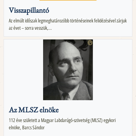
Visszapillantó
Az elmúlt időszak legmeghatározóbb történéseinek felidézésével zárjuk
az évet – sorra vesszük,...
Az MLSZ elnöke
112 éve született a Magyar Labdarúgó-szövetség (MLSZ) egykori
elnöke, Barcs Sándor