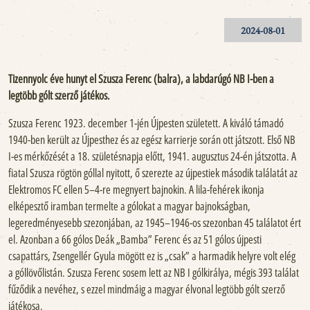
2024-08-01
Tizennyolc éve hunyt el Szusza Ferenc (balra), a labdarúgó NB I-ben a
legtöbb gólt szerző játékos.
Szusza Ferenc 1923. december 1-jén Újpesten született. A kiváló támadó
1940-ben került az Újpesthez és az egész karrierje során ott játszott. Első NB
I-es mérkőzését a 18. születésnapja előtt, 1941. augusztus 24-én játszotta. A
fiatal Szusza rögtön góllal nyitott, ő szerezte az újpestiek második találatát az
Elektromos FC ellen 5–4-re megnyert bajnokin. A lila-fehérek ikonja
elképesztő iramban termelte a gólokat a magyar bajnokságban,
legeredményesebb szezonjában, az 1945–1946-os szezonban 45 találatot ért
el. Azonban a 66 gólos Deák „Bamba” Ferenc és az 51 gólos újpesti
csapattárs, Zsengellér Gyula mögött ez is „csak” a harmadik helyre volt elég
a góllövőlistán. Szusza Ferenc sosem lett az NB I gólkirálya, mégis 393 találat
fűződik a nevéhez, s ezzel mindmáig a magyar élvonal legtöbb gólt szerző
játékosa.