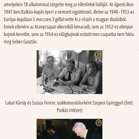
amelyeken 18 alkalommal zörgette meg az ellenfelek hálóját. Az újpesti ikon
1947-ben Balkán-kupát nyert a nemzeti együttessel, illetve az 1948–1953-as
Európa-kupában 5 meccsen 3 góllal vette ki a részét a magyar diadalból.
Ennek ellenére az Aranycsapat sikereiből kimaradt, sem az 1952-es olimpiai
bajnok keretbe, sem az 1954-es világbajnoki ezüstérmes csapatba nem hívta
meg Sebes Gusztáv.
Lakat Károly és Szusza Ferenc szakkomentátorként Szepesi Györggyel (fotó:
Puskás Intézet)