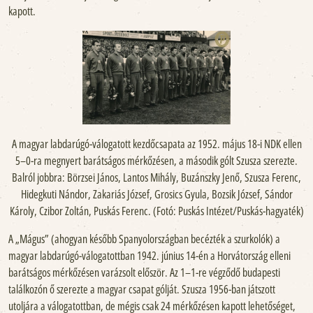
kapott.
A magyar labdarúgó-válogatott kezdőcsapata az 1952. május 18-i NDK ellen
5–0-ra megnyert barátságos mérkőzésen, a második gólt Szusza szerezte.
Balról jobbra: Börzsei János, Lantos Mihály, Buzánszky Jenő, Szusza Ferenc,
Hidegkuti Nándor, Zakariás József, Grosics Gyula, Bozsik József, Sándor
Károly, Czibor Zoltán, Puskás Ferenc. (Fotó: Puskás Intézet/Puskás-hagyaték)
A „Mágus” (ahogyan később Spanyolországban becézték a szurkolók) a
magyar labdarúgó-válogatottban 1942. június 14-én a Horvátország elleni
barátságos mérkőzésen varázsolt először. Az 1–1-re végződő budapesti
találkozón ő szerezte a magyar csapat gólját. Szusza 1956-ban játszott
utoljára a válogatottban, de mégis csak 24 mérkőzésen kapott lehetőséget,