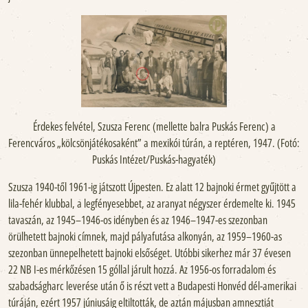
Érdekes felvétel, Szusza Ferenc (mellette balra Puskás Ferenc) a
Ferencváros „kölcsönjátékosaként” a mexikói túrán, a reptéren, 1947. (Fotó:
Puskás Intézet/Puskás-hagyaték)
Szusza 1940-től 1961-ig játszott Újpesten. Ez alatt 12 bajnoki érmet gyűjtött a
lila-fehér klubbal, a legfényesebbet, az aranyat négyszer érdemelte ki. 1945
tavaszán, az 1945–1946-os idényben és az 1946–1947-es szezonban
örülhetett bajnoki címnek, majd pályafutása alkonyán, az 1959–1960-as
szezonban ünnepelhetett bajnoki elsőséget. Utóbbi sikerhez már 37 évesen
22 NB I-es mérkőzésen 15 góllal járult hozzá. Az 1956-os forradalom és
szabadságharc leverése után ő is részt vett a Budapesti Honvéd dél-amerikai
túráján, ezért 1957 júniusáig eltiltották, de aztán májusban amnesztiát