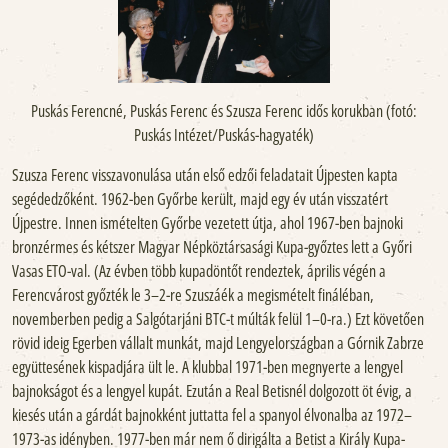
Puskás Ferencné, Puskás Ferenc és Szusza Ferenc idős korukban (fotó:
Puskás Intézet/Puskás-hagyaték)
Szusza Ferenc visszavonulása után első edzői feladatait Újpesten kapta
segédedzőként. 1962-ben Győrbe került, majd egy év után visszatért
Újpestre. Innen ismételten Győrbe vezetett útja, ahol 1967-ben bajnoki
bronzérmes és kétszer Magyar Népköztársasági Kupa-győztes lett a Győri
Vasas ETO-val. (Az évben több kupadöntőt rendeztek, április végén a
Ferencvárost győzték le 3–2-re Szuszáék a megismételt fináléban,
novemberben pedig a Salgótarjáni BTC-t múlták felül 1–0-ra.) Ezt követően
rövid ideig Egerben vállalt munkát, majd Lengyelországban a Górnik Zabrze
együttesének kispadjára ült le. A klubbal 1971-ben megnyerte a lengyel
bajnokságot és a lengyel kupát. Ezután a Real Betisnél dolgozott öt évig, a
kiesés után a gárdát bajnokként juttatta fel a spanyol élvonalba az 1972–
1973-as idényben. 1977-ben már nem ő dirigálta a Betist a Király Kupa-