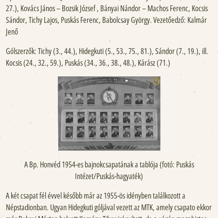
27.), Kovács János – Bozsik József , Bányai Nándor – Machos Ferenc, Kocsis
Sándor, Tichy Lajos, Puskás Ferenc, Babolcsay György. Vezetőedző: Kalmár
Jenő
Gólszerzők: Tichy (3., 44.), Hidegkuti (5., 53., 75., 81.), Sándor (7., 19.), ill.
Kocsis (24., 32., 59.), Puskás (34., 36., 38., 48.), Kárász (71.)
A Bp. Honvéd 1954-es bajnokcsapatának a tablója (fotó: Puskás
Intézet/Puskás-hagyaték)
A két csapat fél évvel később már az 1955-ös idényben találkozott a
Népstadionban. Ugyan Hidegkuti góljával vezett az MTK, amely csapato ekkor