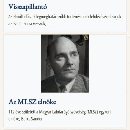
Visszapillantó
Az elmúlt időszak legmeghatározóbb történéseinek felidézésével zárjuk
az évet – sorra vesszük,...
Az MLSZ elnöke
112 éve született a Magyar Labdarúgó-szövetség (MLSZ) egykori
elnöke, Barcs Sándor