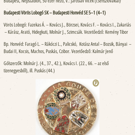
Budapest, Népstadion, 50 ezer néző, v.: Jaroslav Vlček (csehszlovákiai)
Budapesti Vörös Lobogó SK – Budapesti Honvéd SE 5–1 (4–1)
Vörös Lobogó: Fazekas Á. – Kovács J., Börzsei, Kovács F. – Kovács I., Zakariás
– Kárász, Arató, Hidegkuti, Molnár J., Szimcsák. Vezetőedző: Kemény Tibor
Bp. Honvéd: Faragó L. – Rákóczi L., Palicskó, Kotász Antal – Bozsik, Bányai –
Budai II, Kocsis, Machos, Puskás, Czibor. Vezetőedző: Kalmár Jenő
Gólszerzők: Molnár J. (4., 37., 42.), Kovács I. (22., 66. – az első
tizenegyesből), ill. Puskás (44.)