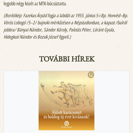
legjobb négy közét az MTK-búcsúztatta.
(Borítókép: Fazekas Árpád fogja a labdát az 1955. június 5-i Bp. Honvéd–Bp.
Vörös Lobogó /5–2/ bajnoki mérkőzésen a Népstadionban, a kapust /balról
jobbra/ Bányai Nándor, Sándor Károly, Palotás Péter, Lóránt Gyula,
Hidegkuti Nándor és Bozsik József figyeli.)
TOVÁBBI HÍREK