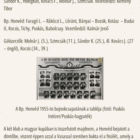
Sándor K., Hidegkuti, Kovács F., Molnár J., Szimcsák. Vezetőedző: Kemény
Tibor
Bp. Honvéd: Faragó L. – Rákóczi L., Lóránt, Bányai – Bozsik, Kotász – Budai
II, Kocsis, Tichy, Puskás, Babolcsay. Vezetőedző: Kalmár Jenő
Gólszerzők: Molnár J. (5.), Szimcsák (11.), Sándor K. (25.), ill. Kovács J. (27
– öngól), Kocsis (34., 39.)
A Bp. Honvéd 1955-ös bajnokcsapatának a tablója (fotó: Puskás
Intézet/Puskás-hagyaték)
A két klub a magyar kupában is összefutott majdnem, a Honvéd bejutott a
döntőbe, viszont éppen azzal a Vasassal szemben bukta el a finálét, amely a