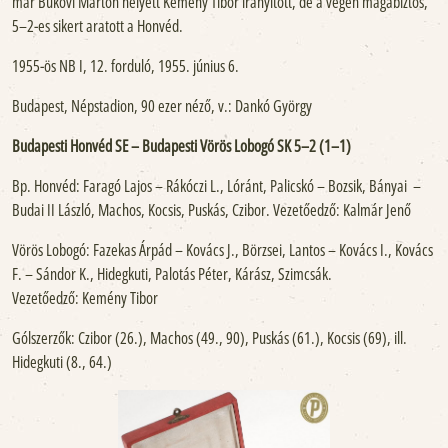
már Bukovi Márton helyett Kemény Tibor irányított, de a végén magabiztos,
5–2-es sikert aratott a Honvéd.
1955-ös NB I, 12. forduló, 1955. június 6.
Budapest, Népstadion, 90 ezer néző, v.: Dankó György
Budapesti Honvéd SE – Budapesti Vörös Lobogó SK 5–2 (1–1)
Bp. Honvéd: Faragó Lajos – Rákóczi L., Lóránt, Palicskó – Bozsik, Bányai –
Budai II László, Machos, Kocsis, Puskás, Czibor. Vezetőedző: Kalmár Jenő
Vörös Lobogó: Fazekas Árpád – Kovács J., Börzsei, Lantos – Kovács I., Kovács
F. – Sándor K., Hidegkuti, Palotás Péter, Kárász, Szimcsák.
Vezetőedző: Kemény Tibor
Gólszerzők: Czibor (26.), Machos (49., 90), Puskás (61.), Kocsis (69), ill.
Hidegkuti (8., 64.)