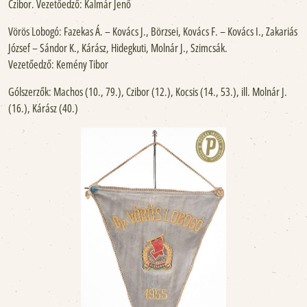
Czibor. Vezetőedző: Kalmár Jenő
Vörös Lobogó: Fazekas Á. – Kovács J., Börzsei, Kovács F. – Kovács I., Zakariás
József – Sándor K., Kárász, Hidegkuti, Molnár J., Szimcsák.
Vezetőedző: Kemény Tibor
Gólszerzők: Machos (10., 79.), Czibor (12.), Kocsis (14., 53.), ill. Molnár J.
(16.), Kárász (40.)