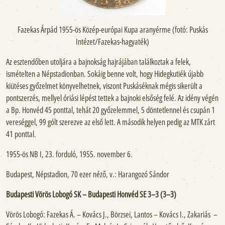
Fazekas Árpád 1955-ös Közép-európai Kupa aranyérme (fotó: Puskás
Intézet/Fazekas-hagyaték)
Az esztendőben utoljára a bajnokság hajrájában találkoztak a felek,
ismételten a Népstadionban. Sokáig benne volt, hogy Hidegkutiék újabb
kiütéses győzelmet könyvelhetnek, viszont Puskáséknak mégis sikerült a
pontszerzés, mellyel óriási lépést tettek a bajnoki elsőség felé. Az idény végén
a Bp. Honvéd 45 ponttal, tehát 20 győzelemmel, 5 döntetlennel és csupán 1
vereséggel, 99 gólt szerezve az első lett. A második helyen pedig az MTK zárt
41 ponttal.
1955-ös NB I, 23. forduló, 1955. november 6.
Budapest, Népstadion, 70 ezer néző, v.: Harangozó Sándor
Budapesti Vörös Lobogó SK – Budapesti Honvéd SE 3–3 (3–3)
Vörös Lobogó: Fazekas Á. – Kovács J., Börzsei, Lantos – Kovács I., Zakariás –