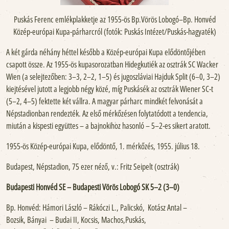
Puskás Ferenc emlékplakketje az 1955-ös Bp.Vörös Lobogó–Bp. Honvéd
Közép-európai Kupa-párharcról (fotók: Puskás Intézet/Puskás-hagyaték)
A két gárda néhány héttel később a Közép-európai Kupa elődöntőjében
csapott össze. Az 1955-ös kupasorozatban Hidegkutiék az osztrák SC Wacker
Wien (a selejtezőben: 3–3, 2–2, 1–5) és jugoszláviai Hajduk Split (6–0, 3–2)
kiejtésével jutott a legjobb négy közé, míg Puskásék az osztrák Wiener SC-t
(5–2, 4–5) fektette két vállra. A magyar párharc mindkét felvonását a
Népstadionban rendezték. Az első mérkőzésen folytatódott a tendencia,
miután a kispesti együttes – a bajnokihoz hasonló – 5–2-es sikert aratott.
1955-ös Közép-európai Kupa, elődöntő, 1. mérkőzés, 1955. július 18.
Budapest, Népstadion, 75 ezer néző, v.: Fritz Seipelt (osztrák)
Budapesti Honvéd SE – Budapesti Vörös Lobogó SK 5–2 (3–0)
Bp. Honvéd: Hámori László – Rákóczi L., Palicskó, Kotász Antal –
Bozsik, Bányai – Budai II, Kocsis, Machos,Puskás,