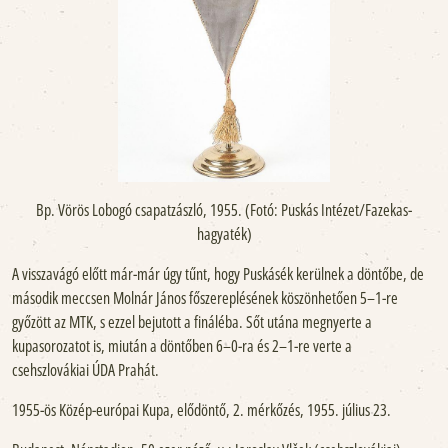
Bp. Vörös Lobogó csapatzászló, 1955. (Fotó: Puskás Intézet/Fazekas-
hagyaték)
A visszavágó előtt már-már úgy tűnt, hogy Puskásék kerülnek a döntőbe, de
második meccsen Molnár János főszereplésének köszönhetően 5–1-re
győzött az MTK, s ezzel bejutott a fináléba. Sőt utána megnyerte a
kupasorozatot is, miután a döntőben 6–0-ra és 2–1-re verte a
csehszlovákiai ÚDA Prahát.
1955-ös Közép-európai Kupa, elődöntő, 2. mérkőzés, 1955. július 23.