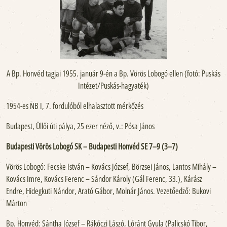
A Bp. Honvéd tagjai 1955. január 9-én a Bp. Vörös Lobogó ellen (fotó: Puskás
Intézet/Puskás-hagyaték)
1954-es NB I, 7. fordulóból elhalasztott mérkőzés
Budapest, Üllői úti pálya, 25 ezer néző, v.: Pósa János
Budapesti Vörös Lobogó SK – Budapesti Honvéd SE 7–9 (3–7)
Vörös Lobogó: Fecske István – Kovács József, Börzsei János, Lantos Mihály –
Kovács Imre, Kovács Ferenc – Sándor Károly (Gál Ferenc, 33.), Kárász
Endre, Hidegkuti Nándor, Arató Gábor, Molnár János. Vezetőedző: Bukovi
Márton
Bp. Honvéd: Sántha József – Rákóczi Lászó, Lóránt Gyula (Palicskó Tibor,