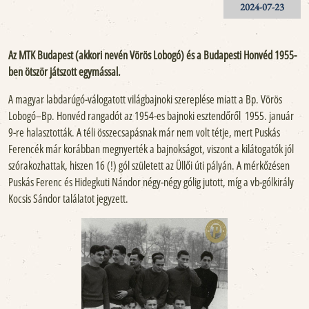
2024-07-23
Az MTK Budapest (akkori nevén Vörös Lobogó) és a Budapesti Honvéd 1955-
ben ötször játszott egymással.
A magyar labdarúgó-válogatott világbajnoki szereplése miatt a Bp. Vörös
Lobogó–Bp. Honvéd rangadót az 1954-es bajnoki esztendőről 1955. január
9-re halasztották. A téli összecsapásnak már nem volt tétje, mert Puskás
Ferencék már korábban megnyerték a bajnokságot, viszont a kilátogatók jól
szórakozhattak, hiszen 16 (!) gól született az Üllői úti pályán. A mérkőzésen
Puskás Ferenc és Hidegkuti Nándor négy-négy gólig jutott, míg a vb-gólkirály
Kocsis Sándor találatot jegyzett.