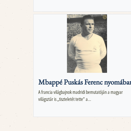
Mbappé Puskás Ferenc nyomába
A francia világbajnok madridi bemutatóján a magyar
világsztár is „tiszteletét tette” a...