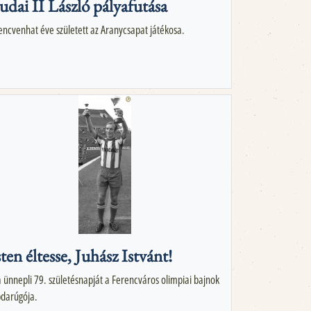
udai II László pályafutása
lencvenhat éve született az Aranycsapat játékosa.
sten éltesse, Juhász Istvánt!
 ünnepli 79. születésnapját a Ferencváros olimpiai bajnok
bdarúgója.