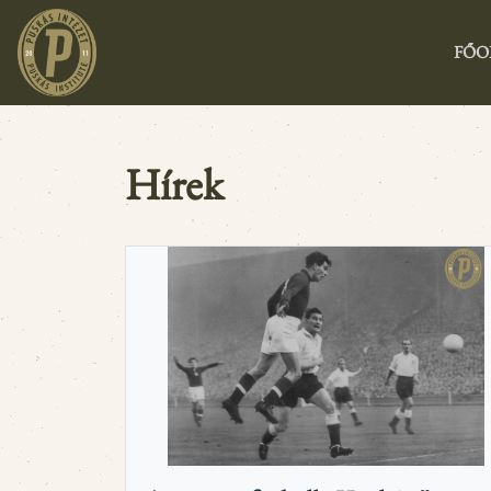
FŐO
Hírek