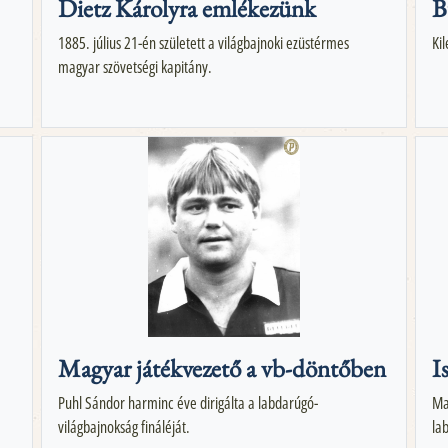
Dietz Károlyra emlékezünk
B
1885. július 21-én született a világbajnoki ezüstérmes
Ki
magyar szövetségi kapitány.
Magyar játékvezető a vb-döntőben
I
Puhl Sándor harminc éve dirigálta a labdarúgó-
Ma
világbajnokság fináléját.
la