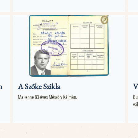
n
A Szőke Szikla
V
Ma lenne 83 éves Mészöly Kálmán.
Bu
vá