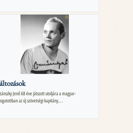
áltozások
zánszky Jenő 68 éve játszott utoljára a magyar-
logatottban az új szövetségi kapitány,...